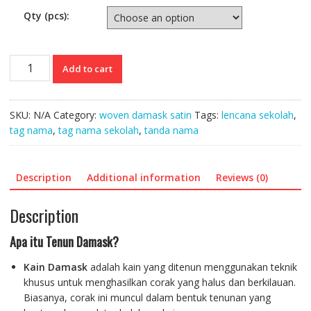
Qty (pcs):
Tag
Add to cart
Nama
Sekolah
quantity
SKU:
N/A
Category:
woven damask satin
Tags:
lencana sekolah
,
tag nama
,
tag nama sekolah
,
tanda nama
Description
Additional information
Reviews (0)
Description
Apa itu Tenun Damask?
Kain Damask
adalah kain yang ditenun menggunakan teknik
khusus untuk menghasilkan corak yang halus dan berkilauan.
Biasanya, corak ini muncul dalam bentuk tenunan yang