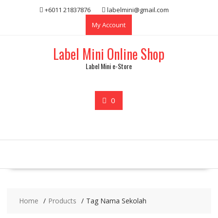
Skip
+6011 21837876
labelmini@gmail.com
to
My Account
content
Label Mini Online Shop
Label Mini e-Store
0
Home
Products
Tag Nama Sekolah