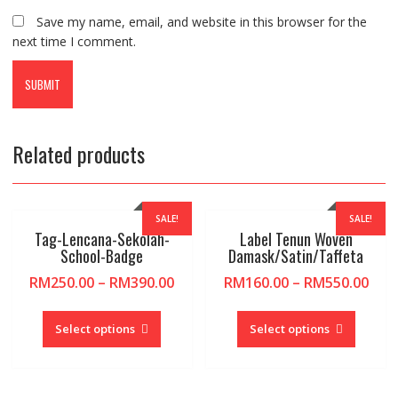
Save my name, email, and website in this browser for the
next time I comment.
Related products
SALE!
SALE!
Tag-Lencana-Sekolah-
Label Tenun Woven
School-Badge
Damask/Satin/Taffeta
RM
250.00
–
RM
390.00
RM
160.00
–
RM
550.00
This
This
product
produc
Select options
Select options
has
has
multiple
multipl
variants.
variants